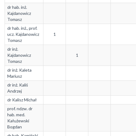
dr hab. inż.
Kajdanowicz
Tomasz
dr hab. inż., prof.
ucz. Kajdanowicz
1
Tomasz
dr inż.
Kajdanowicz
1
Tomasz
dr inż. Kaleta
Mariusz
dr inż. Kaliś
Andrzej
dr Kalisz Michał
prof. ndzw. dr
hab. med.
Kałużewski
Bogdan
dr hab. Kamiński