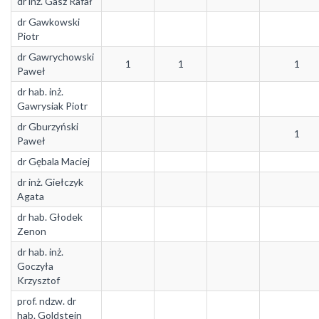
dr inż. Gasz Rafał
dr Gawkowski
Piotr
dr Gawrychowski
1
1
1
Paweł
dr hab. inż.
Gawrysiak Piotr
dr Gburzyński
1
Paweł
dr Gębala Maciej
dr inż. Giełczyk
Agata
dr hab. Głodek
Zenon
dr hab. inż.
Goczyła
Krzysztof
prof. ndzw. dr
hab. Goldstein