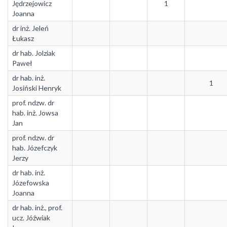
Jędrzejowicz
1
Joanna
dr inż. Jeleń
Łukasz
dr hab. Jolziak
Paweł
dr hab. inż.
1
Josiński Henryk
prof. ndzw. dr
hab. inż. Jowsa
Jan
prof. ndzw. dr
hab. Józefczyk
Jerzy
dr hab. inż.
Józefowska
Joanna
dr hab. inż., prof.
ucz. Jóźwiak