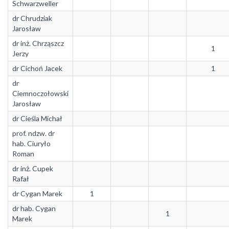
Schwarzweller
dr Chrudziak
Jarosław
dr inż. Chrząszcz
1
Jerzy
dr Cichoń Jacek
1
dr
Ciemnoczołowski
Jarosław
dr Cieśla Michał
prof. ndzw. dr
hab. Ciuryło
Roman
dr inż. Cupek
Rafał
dr Cygan Marek
1
dr hab. Cygan
1
Marek