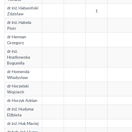
dr inż. Habasiński
1
Zdzisław
dr inż. Habela
Piotr
dr Herman
Grzegorz
dr inż.
Hnatkowska
Bogumiła
dr Homenda
Władysław
dr Horzelski
Wojciech
dr Horzyk Adrian
dr inż. Hudyma
Elżbieta
dr inż. Huk Maciej
dr hab. inż. Huzar