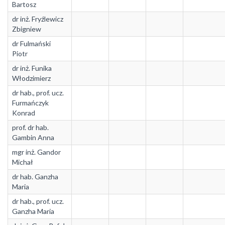
Bartosz
dr inż. Fryźlewicz
Zbigniew
dr Fulmański
Piotr
dr inż. Funika
Włodzimierz
dr hab., prof. ucz.
Furmańczyk
Konrad
prof. dr hab.
Gambin Anna
mgr inż. Gandor
Michał
dr hab. Ganzha
Maria
dr hab., prof. ucz.
Ganzha Maria