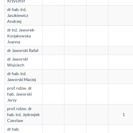
Krzysztof
dr hab. inż.
Jaszkiewicz
Andrzej
dr inż. Jaworek-
Korjakowska
Joanna
dr Jaworski Rafał
dr Jaworski
Wojciech
dr hab. inż.
Jaworski Maciej
prof. ndzw. dr
hab. Jaworski
Jerzy
prof. ndzw. dr
hab. inż. Jędrzejek
1
Czesław
dr hab.