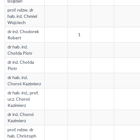
Bogdan
prof. ndzw. dr
hab. inż. Chmiel
Wojciech
dr inż. Chodorek
1
Robert
dr hab. inż.
Chołda Piotr
dr inż. Chołda
Piotr
dr hab. inż.
Choroś Kazimierz
dr hab. inż., prof.
ucz. Choroś
Kazimierz
dr inż. Choroś
Kazimierz
prof. ndzw. dr
hab. Christoph