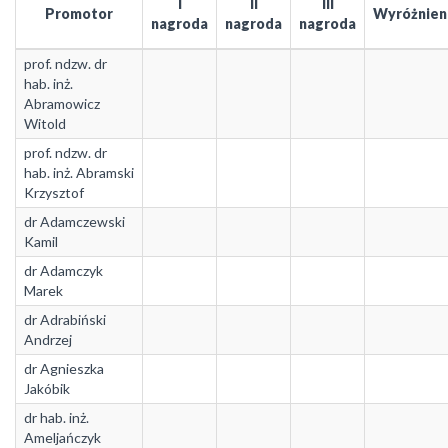
I
II
III
Promotor
Wyróżnien
nagroda
nagroda
nagroda
prof. ndzw. dr
hab. inż.
Abramowicz
Witold
prof. ndzw. dr
hab. inż. Abramski
Krzysztof
dr Adamczewski
Kamil
dr Adamczyk
Marek
dr Adrabiński
Andrzej
dr Agnieszka
Jakóbik
dr hab. inż.
Ameljańczyk