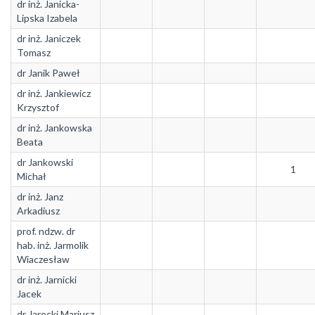
dr inż. Janicka-
Lipska Izabela
dr inż. Janiczek
Tomasz
dr Janik Paweł
dr inż. Jankiewicz
Krzysztof
dr inż. Jankowska
Beata
dr Jankowski
1
Michał
dr inż. Janz
Arkadiusz
prof. ndzw. dr
hab. inż. Jarmolik
Wiaczesław
dr inż. Jarnicki
Jacek
dr Jarocki Mariusz