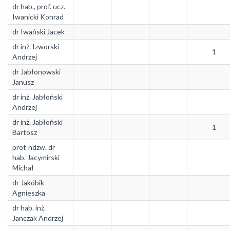
dr hab., prof. ucz.
Iwanicki Konrad
dr Iwański Jacek
dr inż. Izworski
1
Andrzej
dr Jabłonowski
Janusz
dr inż. Jabłoński
Andrzej
dr inż. Jabłoński
1
Bartosz
prof. ndzw. dr
hab. Jacymirski
Michał
dr Jakóbik
Agnieszka
dr hab. inż.
Janczak Andrzej