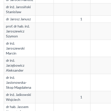
dr inż. Jarosiński
Stanisław
dr Jarosz Janusz
1
prof. dr hab. inż.
Jaroszewicz
Szymon
dr inż.
Jaroszewski
Marcin
dr inż.
Jarzębowicz
Aleksander
dr inż.
Jasionowska-
Skop Magdalena
dr inż. Jaśkowski
1
Wojciech
dr hab. Jassem