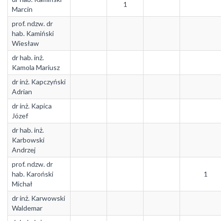
1
Marcin
prof. ndzw. dr
hab. Kamiński
Wiesław
dr hab. inż.
Kamola Mariusz
dr inż. Kapczyński
Adrian
dr inż. Kapica
Józef
dr hab. inż.
Karbowski
Andrzej
prof. ndzw. dr
hab. Karoński
1
Michał
dr inż. Karwowski
Waldemar