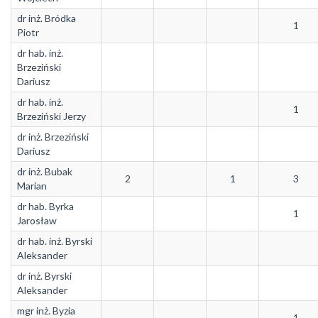
dr inż. Bródka
1
Piotr
dr hab. inż.
Brzeziński
Dariusz
dr hab. inż.
1
Brzeziński Jerzy
dr inż. Brzeziński
Dariusz
dr inż. Bubak
2
1
3
Marian
dr hab. Byrka
1
Jarosław
dr hab. inż. Byrski
Aleksander
dr inż. Byrski
Aleksander
mgr inż. Byzia
1