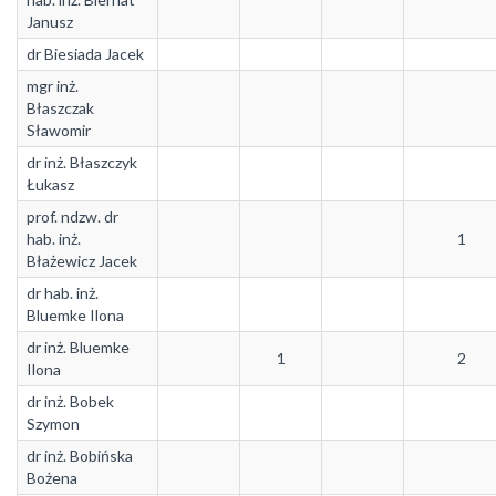
Janusz
dr Biesiada Jacek
mgr inż.
Błaszczak
Sławomir
dr inż. Błaszczyk
Łukasz
prof. ndzw. dr
hab. inż.
1
Błażewicz Jacek
dr hab. inż.
Bluemke Ilona
dr inż. Bluemke
1
2
Ilona
dr inż. Bobek
Szymon
dr inż. Bobińska
Bożena