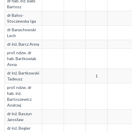
dr hab. inż. Baliś
Bartosz
dr Bałos-
Stoczewska Iga
dr Banachowski
Lech
dr inż. Barcz Anna
prof. ndzw. dr
hab. Bartkowiak
Anna
dr inż. Bartkowski
1
Tadeusz
prof. ndzw. dr
hab. inż.
Bartoszewicz
Andrzej
dr inż. Baszun
Jarosław
dr inż. Begier