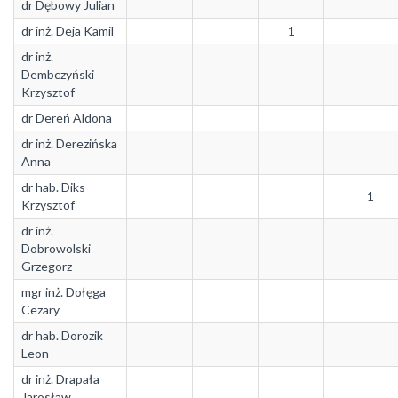
dr Dębowy Julian
dr inż. Deja Kamil
1
dr inż.
Dembczyński
Krzysztof
dr Dereń Aldona
dr inż. Derezińska
Anna
dr hab. Diks
1
Krzysztof
dr inż.
Dobrowolski
Grzegorz
mgr inż. Dołęga
Cezary
dr hab. Dorozik
Leon
dr inż. Drapała
Jarosław