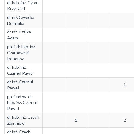
dr hab. inż. Cyran
Krzysztof
dr inż. Cywicka
Dominika
dr inż. Czajka
Adam
prof. dr hab. inż.
Czarnowski
Ireneusz
dr hab. inż.
Czarnul Paweł
dr inż. Czarnul
1
Paweł
prof. ndzw. dr
hab. inż. Czarnul
Paweł
dr hab. inż. Czech
1
2
Zbigniew
dr inż. Czech