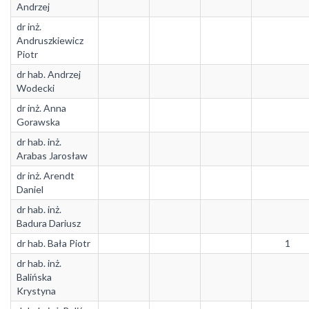
Andrzej
dr inż.
Andruszkiewicz
Piotr
dr hab. Andrzej
Wodecki
dr inż. Anna
Gorawska
dr hab. inż.
Arabas Jarosław
dr inż. Arendt
Daniel
dr hab. inż.
Badura Dariusz
dr hab. Bała Piotr
1
dr hab. inż.
Balińska
Krystyna