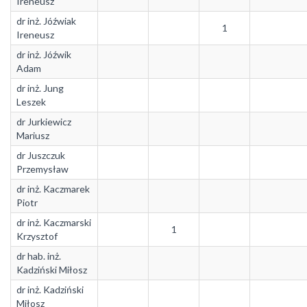
Ireneusz
dr inż. Jóźwiak
1
Ireneusz
dr inż. Jóźwik
Adam
dr inż. Jung
Leszek
dr Jurkiewicz
Mariusz
dr Juszczuk
Przemysław
dr inż. Kaczmarek
Piotr
dr inż. Kaczmarski
1
Krzysztof
dr hab. inż.
Kadziński Miłosz
dr inż. Kadziński
Miłosz