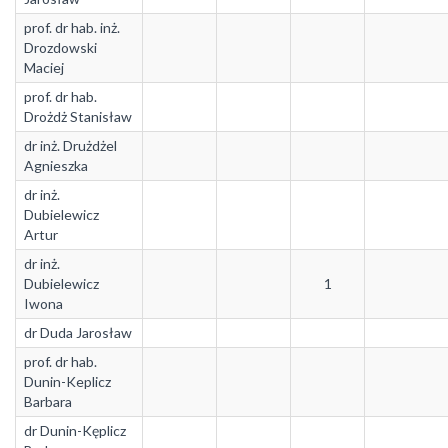
prof. dr hab. inż.
Drozdowski
Maciej
prof. dr hab.
Drożdż Stanisław
dr inż. Drużdżel
Agnieszka
dr inż.
Dubielewicz
Artur
dr inż.
Dubielewicz
1
Iwona
dr Duda Jarosław
prof. dr hab.
Dunin-Keplicz
Barbara
dr Dunin-Kęplicz