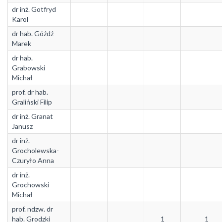
dr inż. Gotfryd
Karol
dr hab. Góźdź
Marek
dr hab.
Grabowski
Michał
prof. dr hab.
Graliński Filip
dr inż. Granat
Janusz
dr inż.
Grocholewska-
Czuryło Anna
dr inż.
Grochowski
Michał
prof. ndzw. dr
hab. Grodzki
1
1