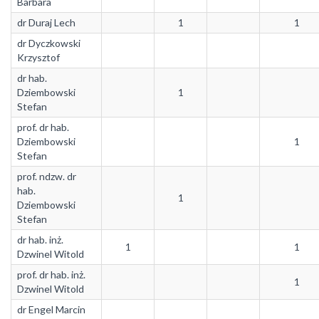
Barbara
dr Duraj Lech
1
1
dr Dyczkowski
Krzysztof
dr hab.
Dziembowski
1
Stefan
prof. dr hab.
Dziembowski
1
Stefan
prof. ndzw. dr
hab.
1
Dziembowski
Stefan
dr hab. inż.
1
1
Dzwinel Witold
prof. dr hab. inż.
1
Dzwinel Witold
dr Engel Marcin