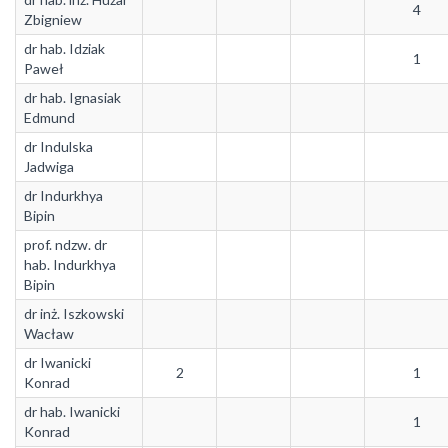
4
Zbigniew
dr hab. Idziak
1
Paweł
dr hab. Ignasiak
Edmund
dr Indulska
Jadwiga
dr Indurkhya
Bipin
prof. ndzw. dr
hab. Indurkhya
Bipin
dr inż. Iszkowski
Wacław
dr Iwanicki
2
1
Konrad
dr hab. Iwanicki
1
Konrad