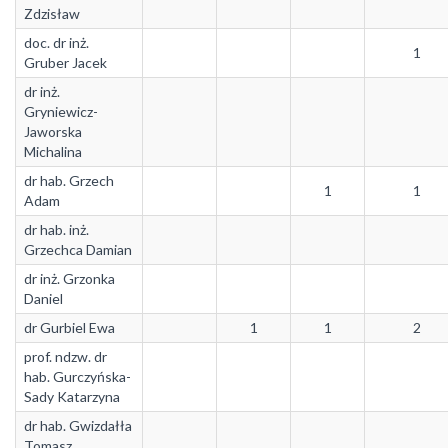
Zdzisław
doc. dr inż.
1
Gruber Jacek
dr inż.
Gryniewicz-
Jaworska
Michalina
dr hab. Grzech
1
1
Adam
dr hab. inż.
Grzechca Damian
dr inż. Grzonka
Daniel
dr Gurbiel Ewa
1
1
2
prof. ndzw. dr
hab. Gurczyńska-
Sady Katarzyna
dr hab. Gwizdałła
Tomasz