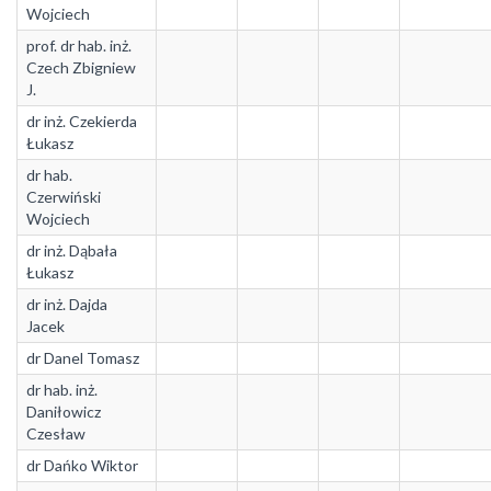
Wojciech
prof. dr hab. inż.
Czech Zbigniew
J.
dr inż. Czekierda
Łukasz
dr hab.
Czerwiński
Wojciech
dr inż. Dąbała
Łukasz
dr inż. Dajda
Jacek
dr Danel Tomasz
dr hab. inż.
Daniłowicz
Czesław
dr Dańko Wiktor