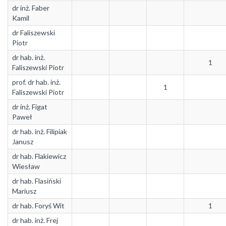
dr inż. Faber
Kamil
dr Faliszewski
Piotr
dr hab. inż.
1
Faliszewski Piotr
prof. dr hab. inż.
1
Faliszewski Piotr
dr inż. Figat
Paweł
dr hab. inż. Filipiak
Janusz
dr hab. Flakiewicz
Wiesław
dr hab. Flasiński
Mariusz
dr hab. Foryś Wit
1
dr hab. inż. Frej