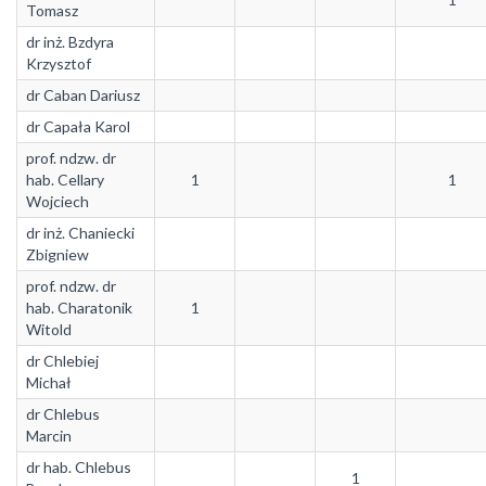
Tomasz
dr inż. Bzdyra
Krzysztof
dr Caban Dariusz
dr Capała Karol
prof. ndzw. dr
hab. Cellary
1
1
Wojciech
dr inż. Chaniecki
Zbigniew
prof. ndzw. dr
hab. Charatonik
1
Witold
dr Chlebiej
Michał
dr Chlebus
Marcin
dr hab. Chlebus
1