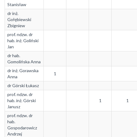
Stanisław
dr inż.
Gołębiewski
Zbigniew
prof. ndzw. dr
hab. inż. Goliński
Jan
dr hab.
Gomolińska Anna
dr inż. Gorawska
1
Anna
dr Górski Łukasz
prof. ndzw. dr
hab. inż. Górski
1
1
Janusz
prof. ndzw. dr
hab.
Gospodarowicz
Andrzej